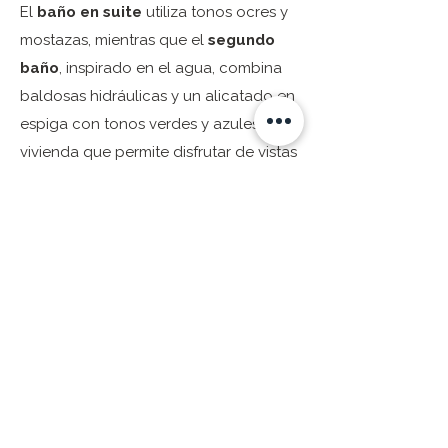
El
baño en suite
utiliza tonos ocres y
mostazas, mientras que el
segundo
baño
, inspirado en el agua, combina
baldosas hidráulicas y un alicatado en
espiga con tonos verdes y azules. Una
vivienda que permite disfrutar de vistas
a la
Sagrada Familia
desde una
atmósfera cálida y acogedora gracias
a sus colores, materiales y formas.