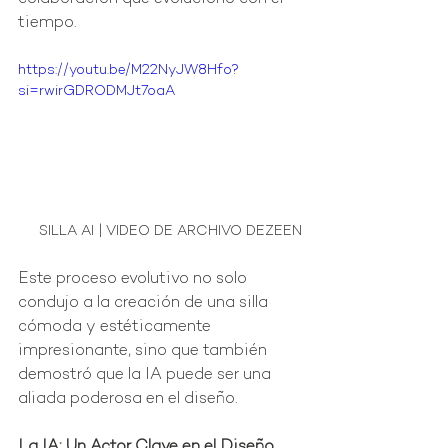
tiempo.
https://youtu.be/M22NyJW8Hfo?
si=rwirGDRODMJt7oaA
SILLA AI | VIDEO DE ARCHIVO DEZEEN
Este proceso evolutivo no solo 
condujo a la creación de una silla 
cómoda y estéticamente 
impresionante, sino que también 
demostró que la IA puede ser una 
aliada poderosa en el diseño.
La IA: Un Actor Clave en el Diseño